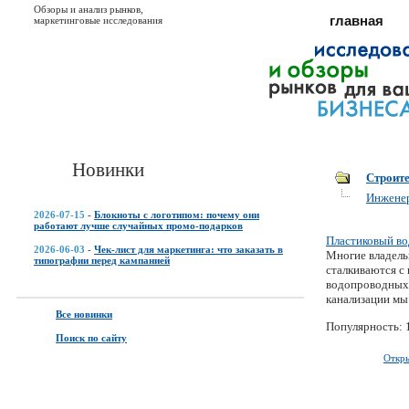
Обзоры и анализ рынков,
главная
маркетинговые исследования
Новинки
Строит
Инженер
2026-07-15
-
Блокноты с логотипом: почему они
работают лучше случайных промо-подарков
Пластиковый во
2026-06-03
-
Чек-лист для маркетинга: что заказать в
Многие владель
типографии перед кампанией
сталкиваются с
водопроводных 
канализации мы
Все новинки
Популярность: 
Поиск по сайту
Откр