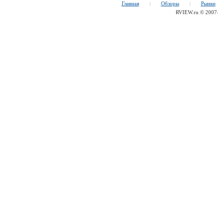
Главная
:
Обзоры
:
Рынки
RVIEW.ru © 200