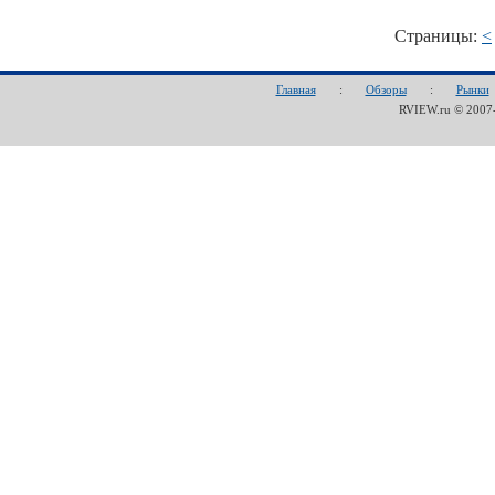
Страницы:
<
Главная
:
Обзоры
:
Рынки
RVIEW.ru © 200