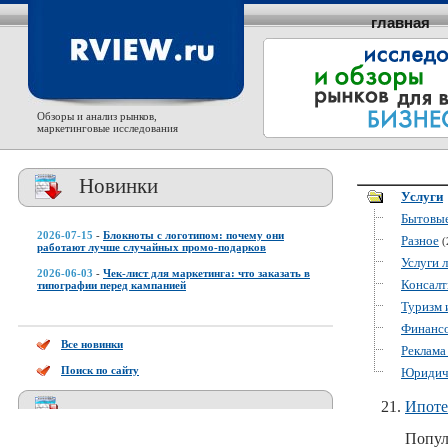
главная
Обзоры и анализ рынков,
маркетинговые исследования
Новинки
Услуги
Бытовые
2026-07-15
-
Блокноты с логотипом: почему они
Разное
(
работают лучше случайных промо-подарков
Услуги 
2026-06-03
-
Чек-лист для маркетинга: что заказать в
Консалт
типографии перед кампанией
Туризм 
Финансо
Все новинки
Реклама
Поиск по сайту
Юридиче
Ипоте
Попул