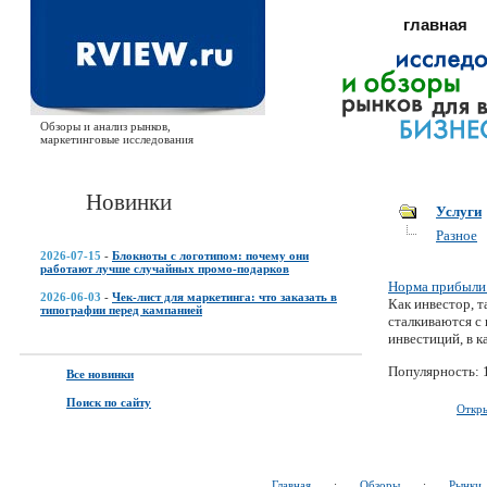
главная
Обзоры и анализ рынков,
маркетинговые исследования
Новинки
Услуги
Разное
2026-07-15
-
Блокноты с логотипом: почему они
работают лучше случайных промо-подарков
Норма прибыли
2026-06-03
-
Чек-лист для маркетинга: что заказать в
Как инвестор, 
типографии перед кампанией
сталкиваются с
инвестиций, в к
Популярность: 
Все новинки
Поиск по сайту
Откр
Главная
:
Обзоры
:
Рынки